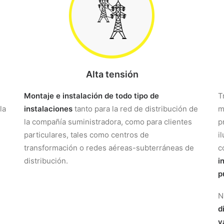
Alta tensión
Montaje e instalación de todo tipo de
T
la
instalaciones
tanto para la red de distribución de
m
la compañía suministradora, como para clientes
p
particulares, tales como centros de
i
transformación o redes aéreas-subterráneas de
c
distribución.
i
p
N
d
v