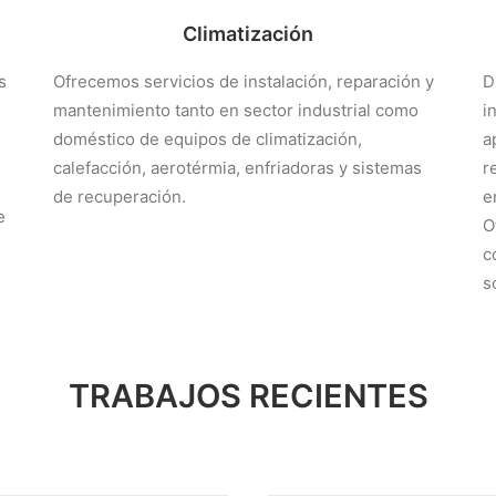
Climatización
s
Ofrecemos servicios de instalación, reparación y
D
,
mantenimiento tanto en sector industrial como
i
doméstico de equipos de climatización,
a
calefacción, aerotérmia, enfriadoras y sistemas
r
de recuperación.
e
e
O
c
s
TRABAJOS RECIENTES