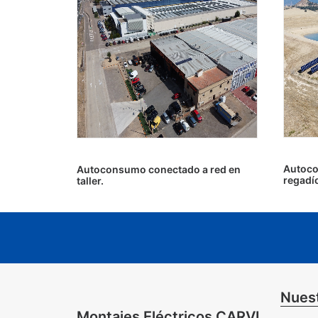
Autoco
Autoconsumo conectado a red en
regadí
taller.
Nuest
Montajes Eléctricos CARVI